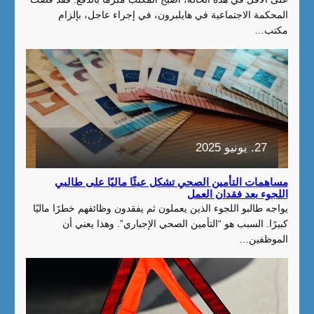
المحكمة الاجتماعية في هايلبرون، في إجراء عاجل، بإلزام
مكتب…
27. يونيو 2025
مساهمات التأمين الصحي تشكل عبئًا ماليًا على طالبي
اللجوء بعد فقدان العمل
يواجه طالبو اللجوء الذين يعملون ثم يفقدون وظائفهم خطرًا ماليًا
كبيرًا. السبب هو “التأمين الصحي الإجباري”. وهذا يعني أن
الموظفين…