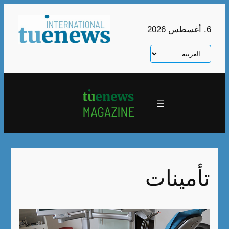
تخطى
إلى
6. أغسطس 2026
المحتوى
اختر
لغة
تأمينات