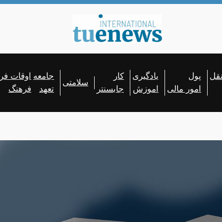
قل
پو‌ل
یادگیری
کار
جامعه
اوقات فر
سلامتی
امور مالی
اموزش
جابسنتر
تعهد
فرهنگ