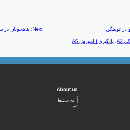
Next:
پناهجویان در سال ۲۰۲۵ پول کمتری دریاف
 A2
, 
یادگیری | اموزش A5
About us
در باره ما
تیم