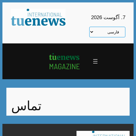
رفتن
به
7. آگوست 2026
محتوا
یک
زبان
انتخاب
کنید
تماس