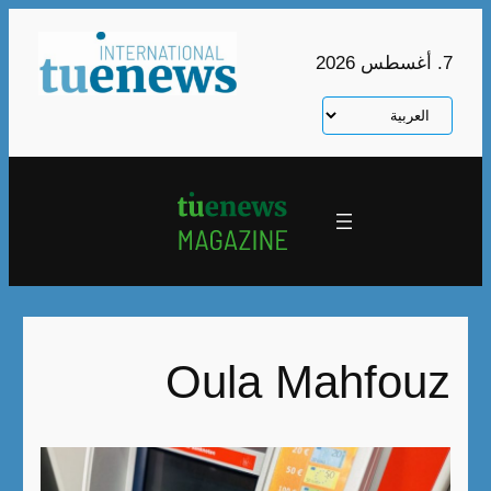
تخطى
إلى
7. أغسطس 2026
المحتوى
اختر
لغة
Oula Mahfouz