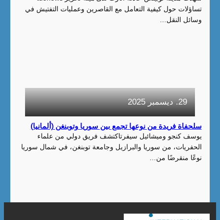
تساؤلات حول كيفية التعامل مع القاصرين وعمليات التفتيش في
وسائل النقل…
29. ديسمبر 2025
سلحفاة فريدة من نوعها تجمع بين سوريا وتوبنغن (ألمانيا)
يوسف كنجو وميشائيل سيفرتاكتشف فريق دولي من علماء
الحفريات، من سوريا والبرازيل وجامعة توبنغن، في شمال سوريا
نوعًا منقرضًا من…