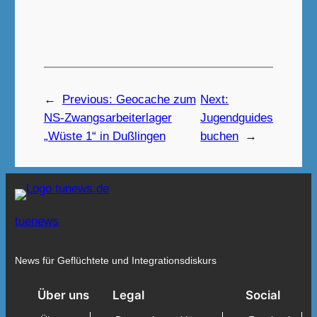
←
Previous:
Geocache zum
Next:
NS-Zwangsarbeiterlager
Jugendguides
„Wüste 1“ in Dußlingen
buchen
→
tuenews
News für Geflüchtete und Integrationsdiskurs
Über uns
Legal
Social