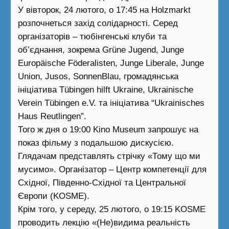
У вівторок, 24 лютого, о 17:45 на Holzmarkt
розпочнеться захід солідарності. Серед
організаторів – тюбінгенські клуби та
об’єднання, зокрема Grüne Jugend, Junge
Europäische Föderalisten, Junge Liberale, Junge
Union, Jusos, SonnenBlau, громадянська
ініціатива Tübingen hilft Ukraine, Ukrainische
Verein Tübingen e.V. та ініціатива “Ukrainisches
Haus Reutlingen”.
Того ж дня о 19:00 Kino Museum запрошує на
показ фільму з подальшою дискусією.
Глядачам представлять стрічку «Тому що ми
мусимо». Організатор – Центр компетенції для
Східної, Південно-Східної та Центральної
Європи (KOSME).
Крім того, у середу, 25 лютого, о 19:15 KOSME
проводить лекцію «(Не)видима реальність