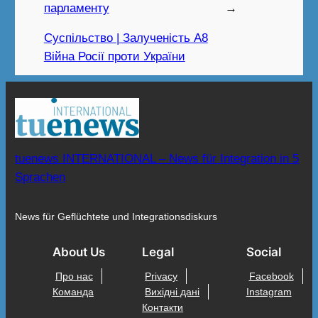
парламенту
→
Суспільство | Залученість A8
Війна Росії проти України
tuenews INTERNATIONAL – News für Integration in 5
Sprachen
News für Geflüchtete und Integrationsdiskurs
About Us
Legal
Social
Про нас
Privacy
Facebook
Команда
Вихідні дані
Instagram
Контакти