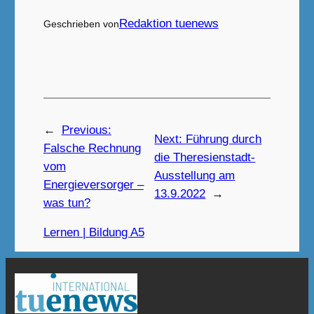
Redaktion tuenews
Geschrieben von
←
Previous:
Next:
Führung durch
Falsche Rechnung
die Theresienstadt-
vom
Ausstellung am
Energieversorger –
13.9.2022
→
was tun?
Lernen | Bildung A5