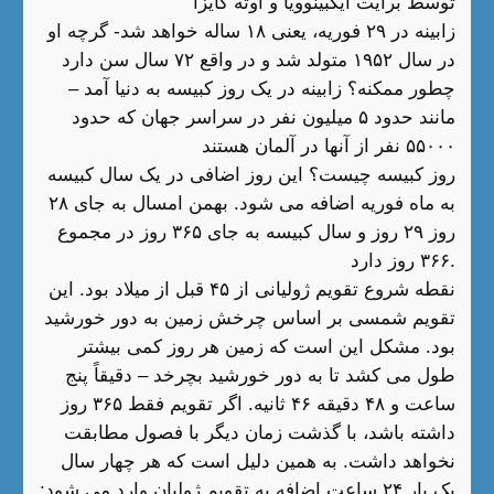
توسط برایت ایگبینوویا و اوته کایزا
زابینه در ۲۹ فوریه، یعنی ۱۸ ساله خواهد شد- گرچه او
در سال ۱۹۵۲ متولد شد و در واقع ۷۲ سال سن دارد
چطور ممکنه؟ زابینه در یک روز کبیسه به دنیا آمد –
مانند حدود ۵ میلیون نفر در سراسر جهان که حدود
۵۵۰۰۰ نفر از آنها در آلمان هستند
روز کبیسه چیست؟ این روز اضافی در یک سال کبیسه
به ماه فوریه اضافه می شود. بهمن امسال به جای ۲۸
روز ۲۹ روز و سال کبیسه به جای ۳۶۵ روز در مجموع
۳۶۶ روز دارد.
نقطه شروع تقویم ژولیانی از ۴۵ قبل از میلاد بود. این
تقویم شمسی بر اساس چرخش زمین به دور خورشید
بود. مشکل این است که زمین هر روز کمی بیشتر
طول می کشد تا به دور خورشید بچرخد – دقیقاً پنج
ساعت و ۴۸ دقیقه ۴۶ ثانیه. اگر تقویم فقط ۳۶۵ روز
داشته باشد، با گذشت زمان دیگر با فصول مطابقت
نخواهد داشت. به همین دلیل است که هر چهار سال
یک بار ۲۴ ساعت اضافه به تقویم ژولیان وارد می شود: