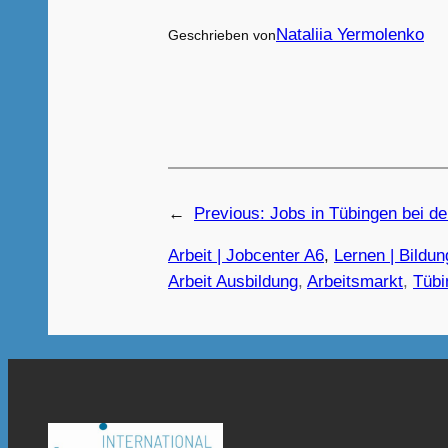
Nataliia Yermolenko
Geschrieben von
←
Previous:
Jobs in Tübingen bei d
Arbeit | Jobcenter A6
, 
Lernen | Bildun
Arbeit Ausbildung
, 
Arbeitsmarkt
, 
Tübi