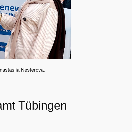
astasiia Nesterova.
amt Tübingen