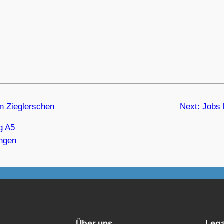
en Zieglerschen
Next:
Jobs 
g A5
ngen
Über uns
Lega