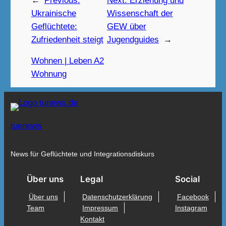
←
Previous:
Next:
Erziehung und
Ukrainische
Wissenschaft der
Geflüchtete:
GEW über
Zufriedenheit steigt
Jugendguides
→
Wohnen | Leben A2
Wohnung
tuenews
News für Geflüchtete und Integrationsdiskurs
Über uns
Legal
Social
Über uns
Datenschutzerklärung
Facebook
Team
Impressum
Instagram
Kontakt