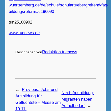
wuerttemberg.de/de/schule/schulartuebergreifend/faq-
bildungsreform#c196090
tun25100902
www.tuenews.de
Redaktion tuenews
Geschrieben von
←
Previous:
Jobs und
Next:
Ausbildung:
Ausbildung für
Migranten haben
Geflüchtete – Messe am
Aufholbedarf
→
19.11.