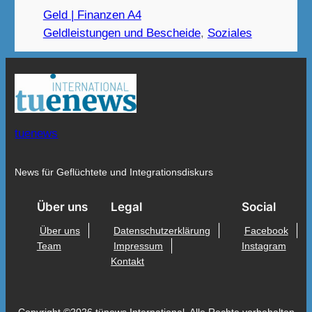
Geld | Finanzen A4
Geldleistungen und Bescheide
, 
Soziales
tuenews
News für Geflüchtete und Integrationsdiskurs
Über uns
Legal
Social
Über uns
Datenschutzerklärung
Facebook
Team
Impressum
Instagram
Kontakt
Copyright ©2026 tünews International. Alle Rechte vorbehalten