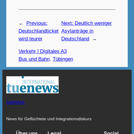
←
Previous:
Next:
Deutlich weniger
Deutschlandticket
Asylanträge in
wird teurer
Deutschland
→
Verkehr | Digitales A3
Bus und Bahn
, 
Tübingen
tuenews
News für Geflüchtete und Integrationsdiskurs
Über uns
Legal
Social