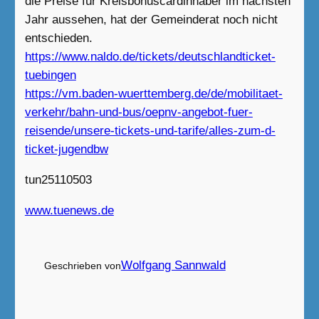
die Preise für Kreisbonuscardinhaber im nächsten
Jahr aussehen, hat der Gemeinderat noch nicht
entschieden.
https://www.naldo.de/tickets/deutschlandticket-
tuebingen
https://vm.baden-wuerttemberg.de/de/mobilitaet-
verkehr/bahn-und-bus/oepnv-angebot-fuer-
reisende/unsere-tickets-und-tarife/alles-zum-d-
ticket-jugendbw
tun25110503
www.tuenews.de
Wolfgang Sannwald
Geschrieben von