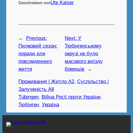
Ute Kaiser
Geschrieben von
←
Previous:
Next:
У
Пилковий сезон:
Тюбінгенському
поради для
окрузі не було
повсякденного
масового виїзду
життя
біженців
→
Проживання | Житло A2
, 
Суспільство |
Залученість A8
Tübingen
, 
Війна Росії проти України
, 
Тюбінген
, 
Україна