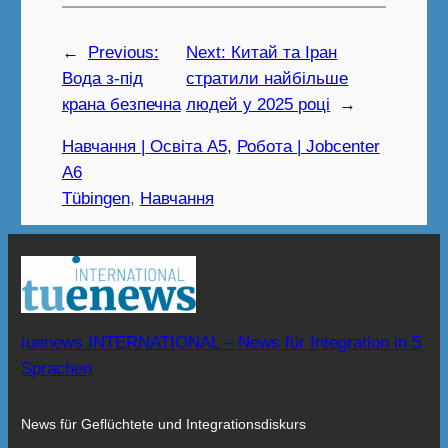
←
Previous:
Next:
Китай та Іран
Вода з-під
стратили найбільше
крана безпечна
людей у 2025 році
→
Навчання | Освіта A5
, 
Робота | Jobcenter
A6
Tübingen
, 
Навчання
tuenews INTERNATIONAL – News für Integration in 5
Sprachen
News für Geflüchtete und Integrationsdiskurs