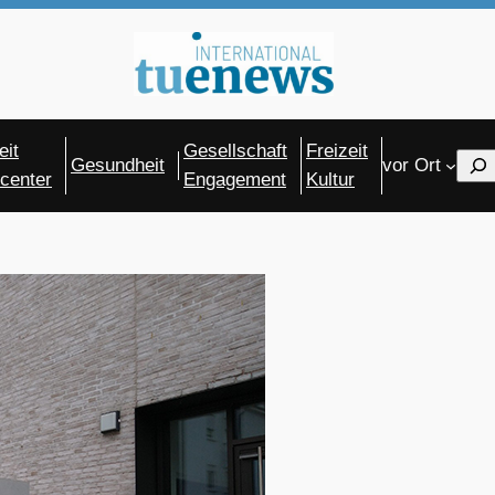
eit
Gesellschaft
Freizeit
Sear
Gesundheit
vor Ort
center
Engagement
Kultur