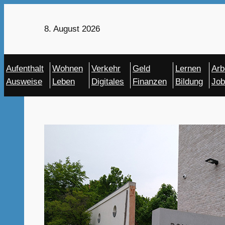
Zum
Inhalt
8. August 2026
springen
Aufenthalt
Wohnen
Verkehr
Geld
Lernen
Arb
Ausweise
Leben
Digitales
Finanzen
Bildung
Job