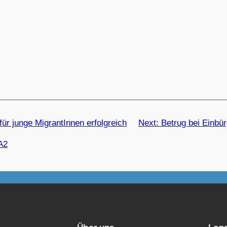
für junge MigrantInnen erfolgreich
Next:
Betrug bei Einbü
A2