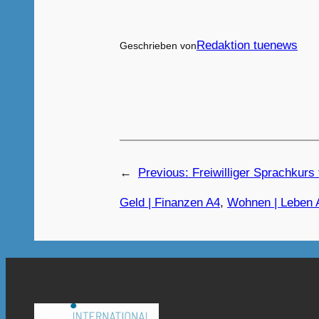
Redaktion tuenews
Geschrieben von
←
Previous:
Freiwilliger Sprachkurs 
Geld | Finanzen A4
, 
Wohnen | Leben 