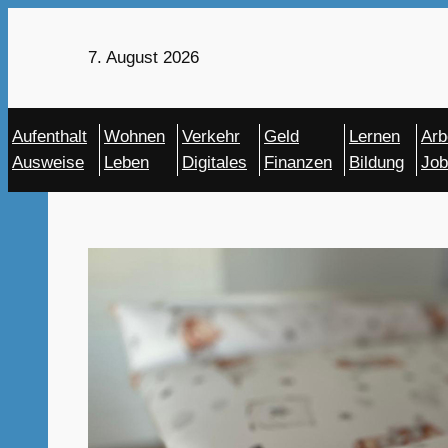
Zum
Inhalt
7. August 2026
springen
Aufenthalt
Wohnen
Verkehr
Geld
Lernen
Arb
Ausweise
Leben
Digitales
Finanzen
Bildung
Job