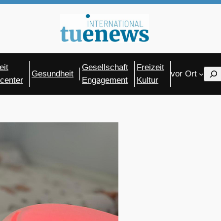
eit
Gesellschaft
Freizeit
Sear
Gesundheit
vor Ort
center
Engagement
Kultur