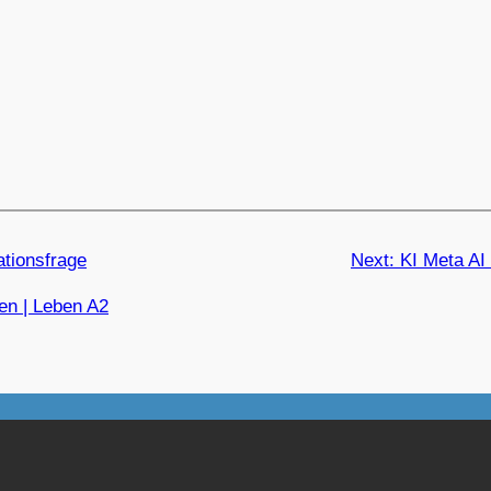
ationsfrage
Next:
KI Meta AI
n | Leben A2