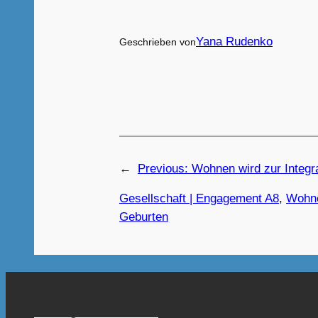
Yana Rudenko
Geschrieben von
←
Previous:
Wohnen wird zur Integr
Gesellschaft | Engagement A8
, 
Wohne
Geburten