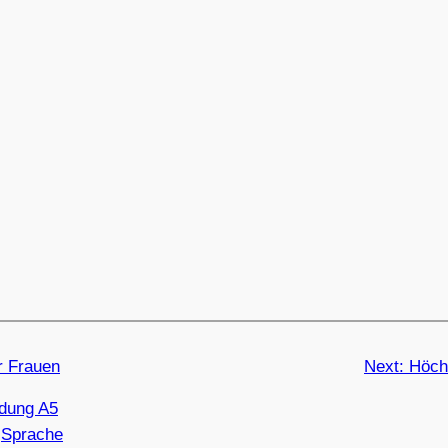
r Frauen
Next:
Höch
ldung A5
 
Sprache