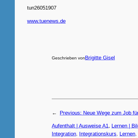
tun26051907
www.tuenews.de
Brigitte Gisel
Geschrieben von
←
Previous:
Neue Wege zum Job fü
Aufenthalt | Ausweise A1
, 
Lernen | Bi
Integration
, 
Integrationskurs
, 
Lernen
,