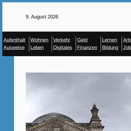
Zum
Inhalt
9. August 2026
springen
Aufenthalt
Wohnen
Verkehr
Geld
Lernen
Arb
Ausweise
Leben
Digitales
Finanzen
Bildung
Job