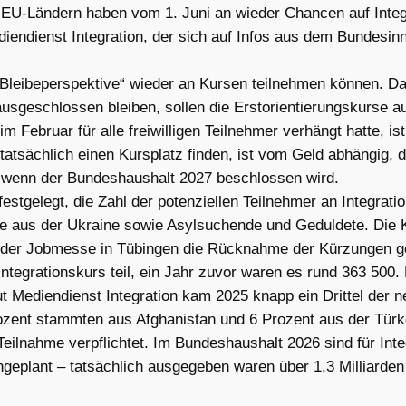
 EU-Ländern haben vom 1. Juni an wieder Chancen auf Inte
diendienst Integration, der sich auf Infos aus dem Bundesin
Bleibeperspektive“ wieder an Kursen teilnehmen können. Das 
ausgeschlossen bleiben, sollen die Erstorientierungskurse 
 Februar für alle freiwilligen Teilnehmer verhängt hatte, is
atsächlich einen Kursplatz finden, ist vom Geld abhängig, 
, wenn der Bundeshaushalt 2027 beschlossen wird.
estgelegt, die Zahl der potenziellen Teilnehmer an Integrat
ete aus der Ukraine sowie Asylsuchende und Geduldete. Die Kü
f der Jobmesse in Tübingen die Rücknahme der Kürzungen ge
egrationskurs teil, ein Jahr zuvor waren es rund 363 500.
aut Mediendienst Integration kam 2025 knapp ein Drittel der
zent stammten aus Afghanistan und 6 Prozent aus der Türke
 Teilnahme verpflichtet. Im Bundeshaushalt 2026 sind für Int
ngeplant – tatsächlich ausgegeben waren über 1,3 Milliarde