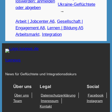
loswerden: anmelden
Ukraine-Geflüchtete
oder abgeben
→
Arbeit | Jobcenter A6
, 
Gesellschaft |
Engagement A8
, 
Lernen | Bildung A5
Arbeitsmarkt
, 
Integration
tuenews
News für Geflüchtete und Integrationsdiskurs
Über uns
Legal
Social
Über uns
Datenschutzerklärung
Facebook
Team
Impressum
Instagram
Kontakt