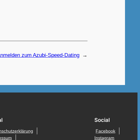
nmelden zum Azubi-Speed-Dating
→
l
Social
nschutzerklärung
Facebook
essum
Instagram