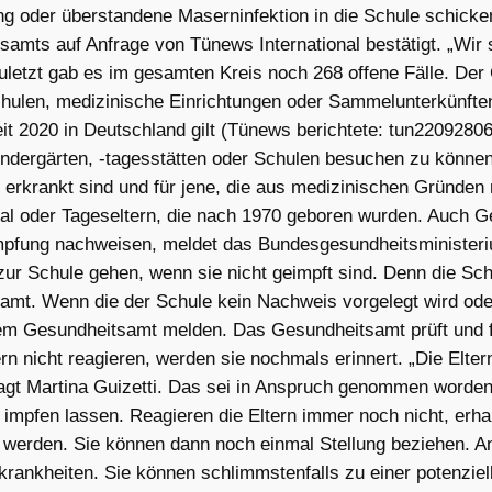
ng oder überstandene Maserninfektion in die Schule schicke
amts auf Anfrage von Tünews International bestätigt. „Wir s
 Zuletzt gab es im gesamten Kreis noch 268 offene Fälle. De
hulen, medizinische Einrichtungen oder Sammelunterkünften
t 2020 in Deutschland gilt (Tünews berichtete: tun22092806
ndergärten, -tagesstätten oder Schulen besuchen zu können.
rkrankt sind und für jene, die aus medizinischen Gründen ni
al oder Tageseltern, die nach 1970 geboren wurden. Auch Ge
pfung nachweisen, meldet das Bundesgesundheitsminister
zur Schule gehen, wenn sie nicht geimpft sind. Denn die Sch
mt. Wenn die der Schule kein Nachweis vorgelegt wird oder 
 Gesundheitsamt melden. Das Gesundheitsamt prüft und ford
n nicht reagieren, werden sie nochmals erinnert. „Die Elte
gt Martina Guizetti. Das sei in Anspruch genommen worden,
 impfen lassen. Reagieren die Eltern immer noch nicht, erha
rt werden. Sie können dann noch einmal Stellung beziehen. A
rankheiten. Sie können schlimmstenfalls zu einer potenziel