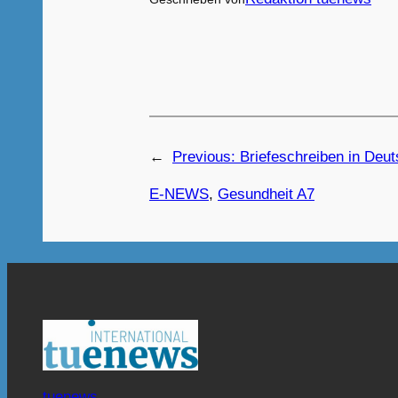
←
Previous:
Briefeschreiben in Deu
E-NEWS
, 
Gesundheit A7
tuenews