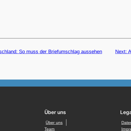
tschland: So muss der Briefumschlag aussehen
Next:
A
Über uns
Lega
Über uns
Date
Team
Impr