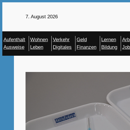
Zum
Inhalt
7. August 2026
springen
Aufenthalt
Wohnen
Verkehr
Geld
Lernen
Arb
Ausweise
Leben
Digitales
Finanzen
Bildung
Job