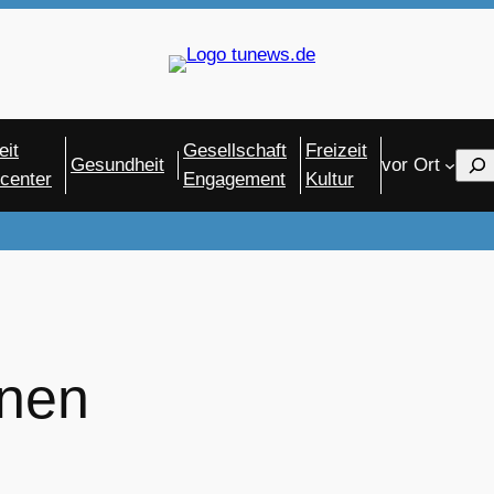
eit
Gesellschaft
Freizeit
Sear
Gesundheit
vor Ort
center
Engagement
Kultur
onen