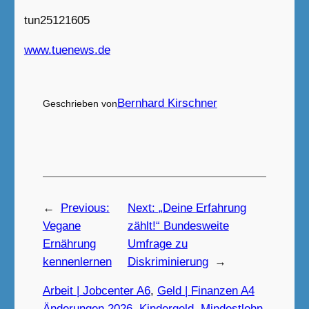
tun25121605
www.tuenews.de
Bernhard Kirschner
Geschrieben von
←
Previous:
Next:
„Deine Erfahrung
Vegane
zählt!“ Bundesweite
Ernährung
Umfrage zu
kennenlernen
Diskriminierung
→
Arbeit | Jobcenter A6
, 
Geld | Finanzen A4
Änderungen 2026
, 
Kindergeld
, 
Mindestlohn
, 