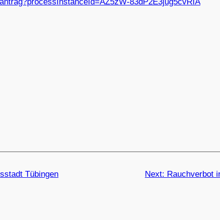
ineantrag?processInstanceId=AZ5zW-83dP2E3jug5cvRIA
tsstadt Tübingen
Next:
Rauchverbot i