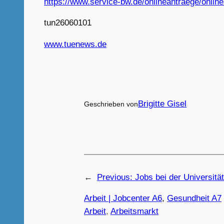
https://www.service-bw.de/onlineantraege/onl
tun26060101
www.tuenews.de
Brigitte Gisel
Geschrieben von
←
Previous:
Jobs bei der Universitä
Arbeit | Jobcenter A6
, 
Gesundheit A7
Arbeit
, 
Arbeitsmarkt