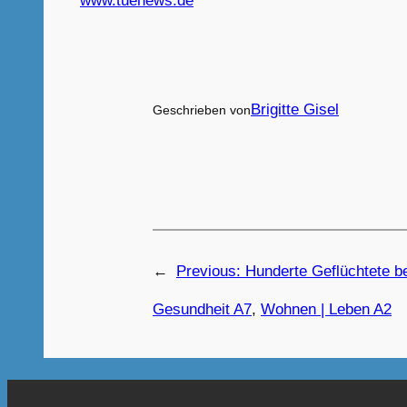
www.tuenews.de
Brigitte Gisel
Geschrieben von
←
Previous:
Hunderte Geflüchtete b
Gesundheit A7
, 
Wohnen | Leben A2