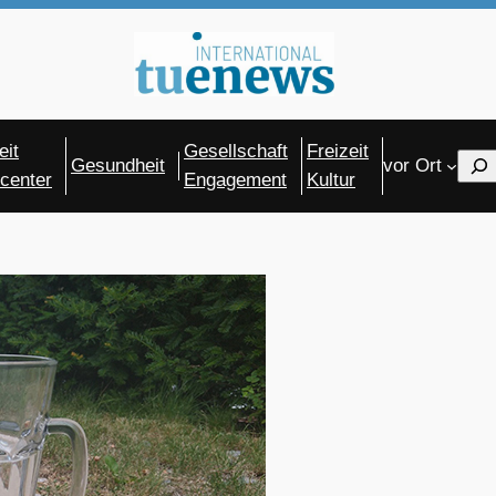
eit
Gesellschaft
Freizeit
Sear
Gesundheit
vor Ort
center
Engagement
Kultur