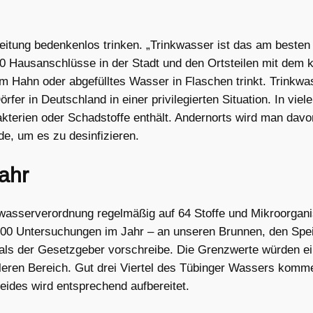
tung bedenkenlos trinken. „Trinkwasser ist das am besten ko
 Hausanschlüsse in der Stadt und den Ortsteilen mit dem kü
hn oder abgefülltes Wasser in Flaschen trinkt. Trinkwasse
rfer in Deutschland in einer privilegierten Situation. In v
akterien oder Schadstoffe enthält. Andernorts wird man dav
de, um es zu desinfizieren.
ahr
kwasserverordnung regelmäßig auf 64 Stoffe und Mikroorgan
500 Untersuchungen im Jahr – an unseren Brunnen, den Spe
als der Gesetzgeber vorschreibe. Die Grenzwerte würden ein
ttleren Bereich. Gut drei Viertel des Tübinger Wassers kom
des wird entsprechend aufbereitet.