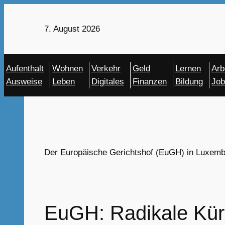
Zum
Inhalt
7. August 2026
springen
Aufenthalt
Wohnen
Verkehr
Geld
Lernen
Arb
Ausweise
Leben
Digitales
Finanzen
Bildung
Job
Der Europäische Gerichtshof (EuGH) in Luxemb
EuGH: Radikale Kür