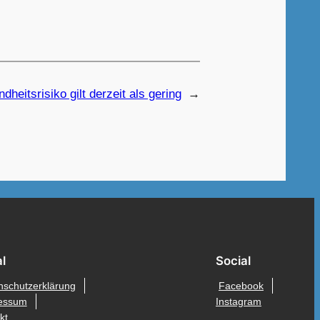
dheitsrisiko gilt derzeit als gering
→
l
Social
nschutzerklärung
Facebook
essum
Instagram
kt