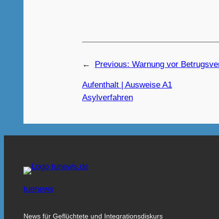
←
Previous:
Warnung vor Betrugsve
Aufenthalt | Ausweise A1
Asylverfahren
tuenews
News für Geflüchtete und Integrationsdiskurs