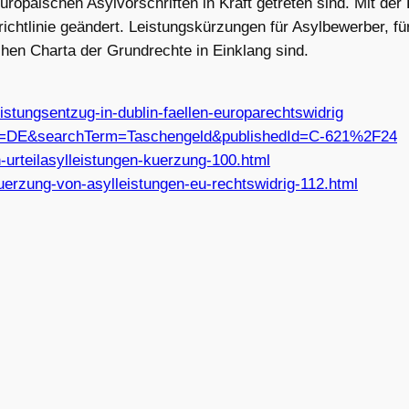
n europäischen Asylvorschriften in Kraft getreten sind. Mi
htlinie geändert. Leistungskürzungen für Asylbewerber, für 
schen Charta der Grundrechte in Einklang sind.
eistungsentzug-in-dublin-faellen-europarechtswidrig
r?lang=DE&searchTerm=Taschengeld&publishedId=C-621%2F24
urteilasylleistungen-kuerzung-100.html
uerzung-von-asylleistungen-eu-rechtswidrig-112.html