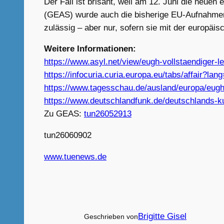
Der Fall ist brisant, weil am 12. Juni die neue
(GEAS) wurde auch die bisherige EU-Aufnahmeric
zulässig – aber nur, sofern sie mit der europäi
Weitere Informationen:
https://www.asyl.net/view/eugh-vollstaendiger-l
https://infocuria.curia.europa.eu/tabs/affai
https://www.tagesschau.de/ausland/europa/eugh-
https://www.deutschlandfunk.de/deutschlands-k
Zu GEAS:
tun26052913
tun26060902
www.tuenews.de
Brigitte Gisel
Geschrieben von