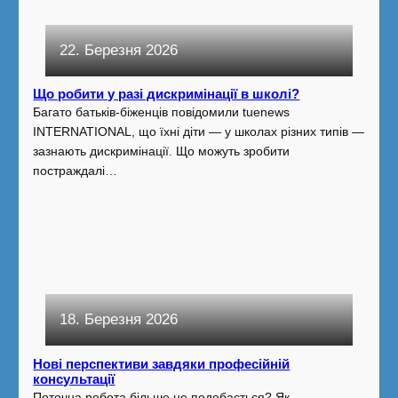
22. Березня 2026
Що робити у разі дискримінації в школі?
Багато батьків-біженців повідомили tuenews
INTERNATIONAL, що їхні діти — у школах різних типів —
зазнають дискримінації. Що можуть зробити
постраждалі…
18. Березня 2026
Нові перспективи завдяки професійній
консультації
Поточна робота більше не подобається? Як