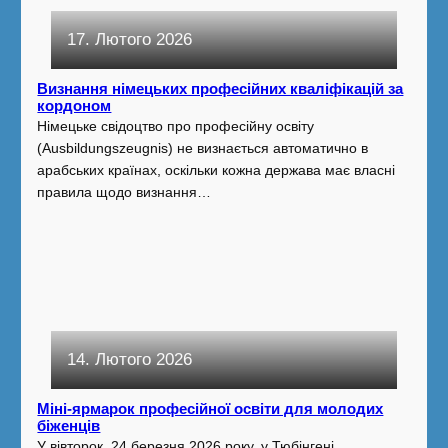
17. Лютого 2026
Визнання німецьких професійних кваліфікацій за
кордоном
Німецьке свідоцтво про професійну освіту
(Ausbildungszeugnis) не визнається автоматично в
арабських країнах, оскільки кожна держава має власні
правила щодо визнання…
14. Лютого 2026
Міні-ярмарок професійної освіти для молодих
біженців
У вівторок, 24 березня 2026 року, у Тюбінгені