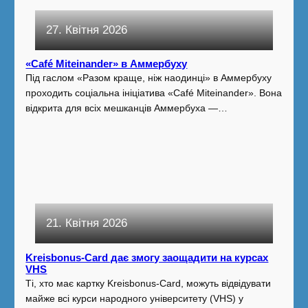
27. Квітня 2026
«Café Miteinander» в Аммербуху
Під гаслом «Разом краще, ніж наодинці» в Аммербуху
проходить соціальна ініціатива «Café Miteinander». Вона
відкрита для всіх мешканців Аммербуха —…
21. Квітня 2026
Kreisbonus-Card дає змогу заощадити на курсах
VHS
Ті, хто має картку Kreisbonus-Card, можуть відвідувати
майже всі курси народного університету (VHS) у