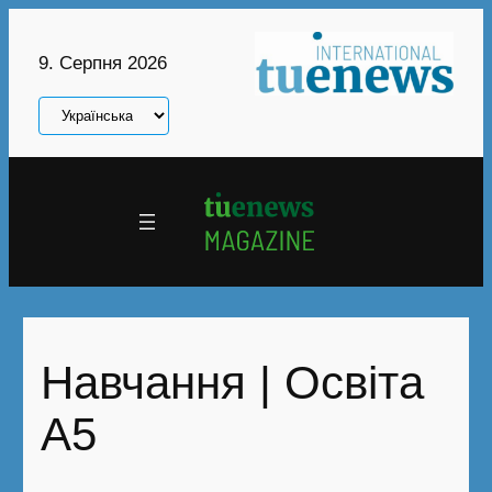
Перейти
до
9. Серпня 2026
вмісту
Вибрати
мову
Навчання | Освіта
A5