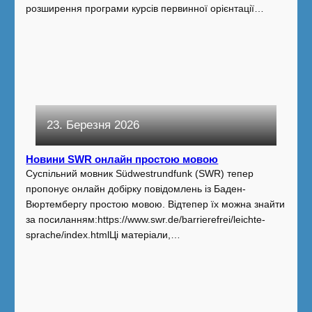
розширення програми курсів первинної орієнтації…
23. Березня 2026
Новини SWR онлайн простою мовою
Суспільний мовник Südwestrundfunk (SWR) тепер
пропонує онлайн добірку повідомлень із Баден-
Вюртембергу простою мовою. Відтепер їх можна знайти
за посиланням:https://www.swr.de/barrierefrei/leichte-
sprache/index.htmlЦі матеріали,…