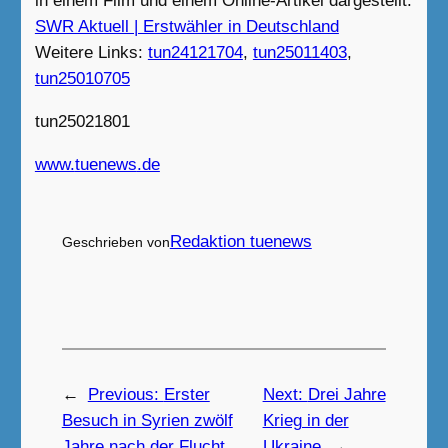
in einem Film und einem Online-Artikel dargestellt:
SWR Aktuell | Erstwähler in Deutschland
Weitere Links:
tun24121704
,
tun25011403
,
tun25010705
tun25021801
www.
tuenews
.de
Redaktion tuenews
Geschrieben von
←
Previous:
Erster
Next:
Drei Jahre
Besuch in Syrien zwölf
Krieg in der
Jahre nach der Flucht
Ukraine
→