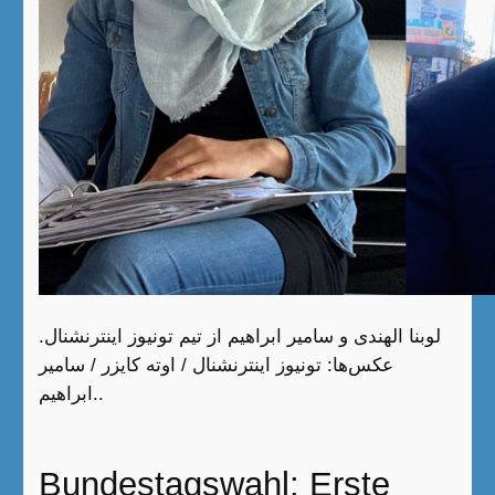
لوبنا الهندی و سامیر ابراهیم از تیم تونيوز اينترنشنال.
عکس‌ها: تونيوز اينترنشنال / اوته کایزر / سامیر
ابراهیم..
Bundestagswahl: Erste